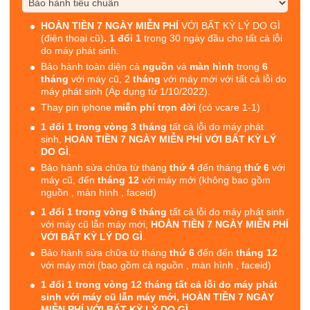
HOÀN TIỀN 7 NGÀY MIỄN PHÍ
VỚI BẤT KỲ LÝ DO GÌ
(điện thoại cũ)
. 1 đổi 1
trong 30 ngày đầu cho tất cả lỗi
do máy phát sinh.
Bảo hành toàn diện cả
nguồn
và
màn hình
trong
6
tháng
với máy cũ, 2
tháng
với máy mới với tất cả lỗi do
máy phát sinh (Áp dụng từ 1/10/2022).
Thay pin iphone
miễn phí trọn đời
(có vcare 1-1)
1 đổi 1 trong vòng 3 tháng
tất cả lỗi do máy phát
sinh,
HOÀN TIỀN 7 NGÀY MIỄN PHÍ VỚI BẤT KỲ LÝ
DO GÌ
.
Bảo hành sửa chữa từ tháng
thứ 4
đến tháng
thứ 6
với
máy cũ, đến
tháng 12
với máy mới (không bao gồm
nguồn , màn hình , faceid)
1 đổi 1 trong vòng 6 tháng
tất cả lỗi do máy phát sinh
với máy cũ lẫn máy mới,
HOÀN TIỀN 7 NGÀY MIỄN PHÍ
VỚI BẤT KỲ LÝ DO GÌ
.
Bảo hành sửa chữa từ tháng
thứ 6
đến đến
tháng 12
với máy mới (bao gồm cả nguồn , màn hình , faceid)
1 đổi 1 trong vòng 12 tháng tất cả lỗi do máy phát
sinh với máy cũ lẫn máy mới, HOÀN TIỀN 7 NGÀY
MIỄN PHÍ VỚI BẤT KỲ LÝ DO GÌ.