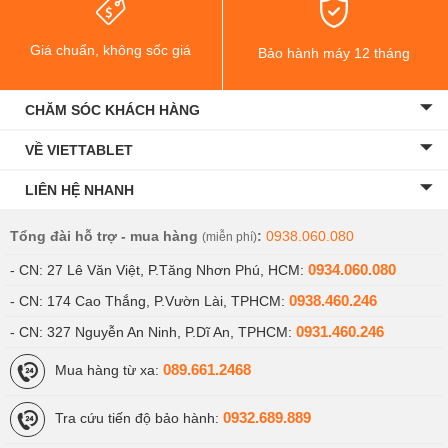
Giá chuẩn, không sốc giá
Bảo hành máy 12 tháng
CHĂM SÓC KHÁCH HÀNG
VỀ VIETTABLET
LIÊN HỆ NHANH
Tổng đài hỗ trợ - mua hàng
:
0938.060.080
(miễn phí)
0934.060.080
- CN: 27 Lê Văn Việt, P.Tăng Nhơn Phú, HCM:
0938.460.246
- CN: 174 Cao Thắng, P.Vườn Lài, TPHCM:
0931.460.246
- CN: 327 Nguyễn An Ninh, P.Dĩ An, TPHCM:
089.661.2468
Mua hàng từ xa:
0932.689.889
Tra cứu tiến độ bảo hành: