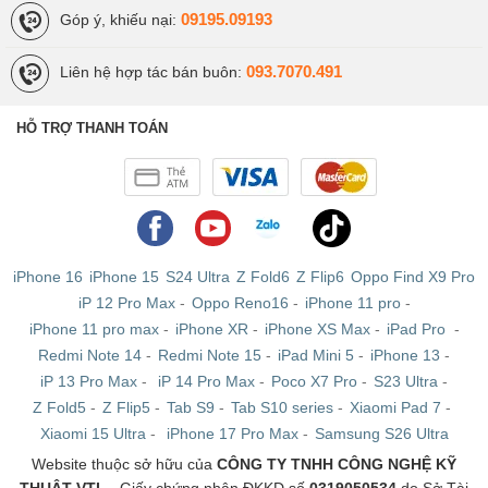
09195.09193
Góp ý, khiếu nại:
093.7070.491
Liên hệ hợp tác bán buôn:
HỖ TRỢ THANH TOÁN
iPhone 16
iPhone 15
S24 Ultra
Z Fold6
Z Flip6
Oppo Find X9 Pro
iP 12 Pro Max
-
Oppo Reno16
-
iPhone 11 pro
-
iPhone 11 pro max
-
iPhone XR
-
iPhone XS Max
-
iPad Pro
-
Redmi Note 14
-
Redmi Note 15
-
iPad Mini 5
-
iPhone 13
-
iP 13 Pro Max
-
iP 14 Pro Max
-
Poco X7 Pro
-
S23 Ultra
-
Z Fold5
-
Z Flip5
-
Tab S9
-
Tab S10 series
-
Xiaomi Pad 7
-
Xiaomi 15 Ultra
-
iPhone 17 Pro Max
-
Samsung S26 Ultra
Website thuộc sở hữu của
CÔNG TY TNHH CÔNG NGHỆ KỸ
THUẬT VTL
- Giấy chứng nhận ĐKKD số
0319050534
do Sở Tài