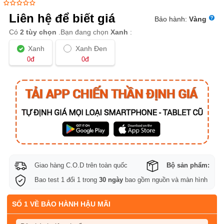
Liên hệ để biết giá
Bảo hành:
Vàng
Có
2 tùy chọn
.Bạn đang chọn
Xanh
:
Xanh
Xanh Đen
đ
đ
0
0
Giao hàng C.O.D trên toàn quốc
Bộ sản phẩm:
Bao test 1 đổi 1 trong
30 ngày
bao gồm nguồn và màn hình
SỐ 1 VỀ BẢO HÀNH HẬU MÃI