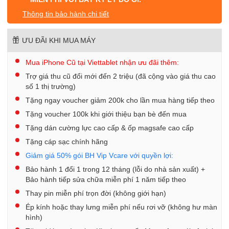
Thông tin bảo hành chi tiết
ƯU ĐÃI KHI MUA MÁY
Mua iPhone Cũ tại Viettablet nhận ưu đãi thêm:
Trợ giá thu cũ đổi mới đến 2 triệu (đã cộng vào giá thu cao
số 1 thị trường)
Tặng ngay voucher giảm 200k cho lần mua hàng tiếp theo
Tặng voucher 100k khi giới thiệu bạn bè đến mua
Tặng dán cường lực cao cấp & ốp magsafe cao cấp
Tặng cáp sạc chính hãng
Giảm giá 50% gói BH Vip Vcare với quyền lợi:
Bảo hành 1 đổi 1 trong 12 tháng (lỗi do nhà sản xuất) +
Bảo hành tiếp sửa chữa miễn phí 1 năm tiếp theo
Thay pin miễn phí trọn đời (không giới hạn)
Ép kính hoặc thay lưng miễn phí nếu rơi vỡ (không hư màn
hình)