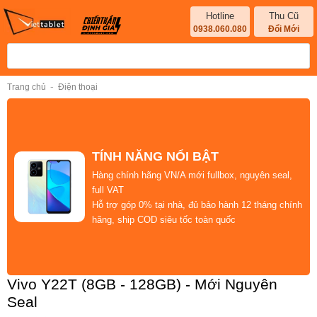
Hotline
Thu Cũ
0938.060.080
Đổi Mới
-
Trang chủ
Điện thoại
TÍNH NĂNG NỔI BẬT
Hàng
chính hãng VN/A
mới
fullbox
, nguyên seal,
full VAT
Hỗ trợ góp 0%
tại nhà, đủ bảo hành 12 tháng chính
hãng,
ship COD siêu tốc toàn quốc
Vivo Y22T (8GB - 128GB) - Mới Nguyên
Seal