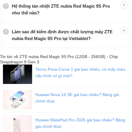
Hệ thống tản nhiệt ZTE nubia Red Magic 9S Pro
Các tùy chọn màu sắc sang trọng và cao cấp
như thế nào?
Hiệu năng từ Snapdragon 8 Gen 3 Leading
Version
Làm sao để kiểm định được chất lượng máy ZTE
ZTE nubia Red Magic 9S Pro sử dụng chip Snapdragon 8 Gen 3
nubia Red Magic 9S Pro tại Viettablet?
Leading Version, đây là một phiên bản ép xung của chip đem đến
tốc độ CPU lên đến 3.4 GHz và GPU có tốc độ lên 1 GH, mang đến
trải nghiệm mạnh mẽ và mượt mà cho người dùng. Red Magic 9S
Tin tức về ZTE nubia Red Magic 9S Pro (12GB - 256GB) - Chip
Pro cũng đạt điểm AnTuTu kỷ lục trên các dòng điện thoại Android
Snapdragon 8 Gen 3
khi đạt tới con số 2.369.542 điểm.
Tecno Pova Curve 2 giá bao nhiêu, có mấy màu,
cấu hình có gì mới?
Huawei Nova 16 SE giá bao nhiêu? Bảng giá
chính thức
Huawei MatePad Pro 2026 giá bao nhiêu? Bảng
giá chính thức