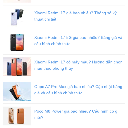
Xiaomi Redmi 17 giá bao nhiêu? Thông số kỹ
thuật chi tiết
Snapdragon 8 Gen 3 phiên bản Leading
Xiaomi Redmi 17 5G giá bao nhiêu? Bảng giá và
ZTE trang bị cho
điện thoại
một hệ thống tản nhiệt ICE 13.5 cải tiến
cấu hình chính thức
bao gồm buồng hơi diện tích 10,182mm² và gel làm mát mới giúp
giảm điện trở nhiệt. So với hệ thống ICE 13 trước đây, ICE 13.5 có
thể giảm nhiệt độ chip tới 19.5°C. Hệ thống quạt tản nhiệt có tốc độ
Xiaomi Redmi 17 có mấy màu? Hướng dẫn chọn
quay lên đến 22.000 vòng/phút giúp duy trì hiệu suất ổn định, kéo
màu theo phong thủy
dài tuổi thọ pin ngay cả khi chơi game nặng hoặc đa nhiệm nhiều
ứng dụng cùng lúc.
Oppo A7 Pro Max giá bao nhiêu? Cập nhật bảng
giá và cấu hình chính thức
Poco M8 Power giá bao nhiêu? Cấu hình có gì
mới?