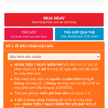
MUA NGAY
Giao hàng hoặc xem tại cửa hàng
TRẢ GÓP
TRẢ GÓP QUA THẺ
Visa, Mastercard, JCB, Amex
Xét duyệt nhanh qua điện thoại
SỐ 1 VỀ BẢO HÀNH HẬU MÃI
HOÀN TIỀN 7 NGÀY MIỄN PHÍ
VỚI BẤT KỲ LÝ DO GÌ
(điện thoại cũ)
. 1 đổi 1
trong 30 ngày đầu cho tất cả lỗi
do máy phát sinh.
Bảo hành toàn diện cả
nguồn
và
màn hình
trong
6
tháng
với máy cũ, 2
tháng
với máy mới với tất cả lỗi do
máy phát sinh (Áp dụng từ 1/10/2022).
Thay pin iphone
miễn phí trọn đời
(có vcare 1-1)
1 đổi 1 trong vòng 3 tháng
tất cả lỗi do máy phát
sinh,
HOÀN TIỀN 7 NGÀY MIỄN PHÍ VỚI BẤT KỲ LÝ