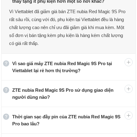
thấy tặng ít phụ kiện hơn một số nơi khác?
Red Magic 9S Pro có giá khởi điểm từ 4800 Yuan (khoảng 16,8
Vì Viettablet đã giảm giá bán ZTE nubia Red Magic 9S Pro
triệu đồng) dành cho phiên bản tiêu chuẩn 12GB RAM và bộ nhớ
rất sâu rồi, cùng với đó, phụ kiện tại Viettablet đều là hàng
trong 256GB. Ngoài ra, điện thoại còn thêm phiên bản 12GB RAM
chất lượng cao nên chỉ ưu đãi giảm giá khi mua kèm. Một
và bộ nhớ trong 512GB để lưu trữ dữ liệu thoải mái hơn. Thiết bị
mang đến 3 tùy chọn màu sắc sang trọng bao gồm Dark/White
số đơn vị bán tặng kèm phụ kiện là hàng kém chất lượng
Knight và Transparent.
có giá rất thấp.
Vì sao giá máy ZTE nubia Red Magic 9S Pro tại
Viettablet lại rẻ hơn thị trường?
ZTE nubia Red Magic 9S Pro sử dụng giao diện
người dùng nào?
Thời gian sạc đầy pin của ZTE nubia Red Magic 9S
Pro bao lâu?