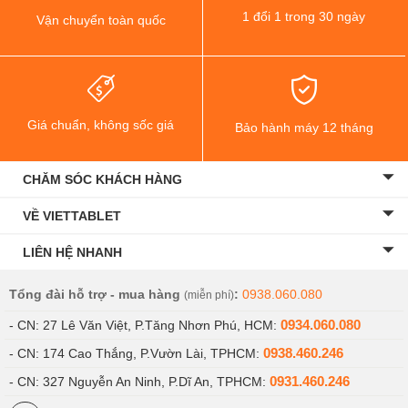
hình chữ nhật không có góc bo tròn, mang đến diện tích hiển thị
1 đổi 1 trong 30 ngày
Vận chuyển toàn quốc
liền mạch và rộng rãi. Độ phân giải 1116 x 2480 pixel và tần số
quét 120Hz đem đến sự sống động và mượt mà cho hình ảnh
chuyển động.
Giá chuẩn, không sốc giá
Bảo hành máy 12 tháng
CHĂM SÓC KHÁCH HÀNG
VỀ VIETTABLET
LIÊN HỆ NHANH
Tổng đài hỗ trợ - mua hàng
:
0938.060.080
(miễn phí)
0934.060.080
- CN: 27 Lê Văn Việt, P.Tăng Nhơn Phú, HCM:
0938.460.246
- CN: 174 Cao Thắng, P.Vườn Lài, TPHCM:
Công nghệ BOE Q9+
0931.460.246
- CN: 327 Nguyễn An Ninh, P.Dĩ An, TPHCM:
Camera selfie 16MP tích hợp ngay dưới màn hình đem đến vẻ đẹp