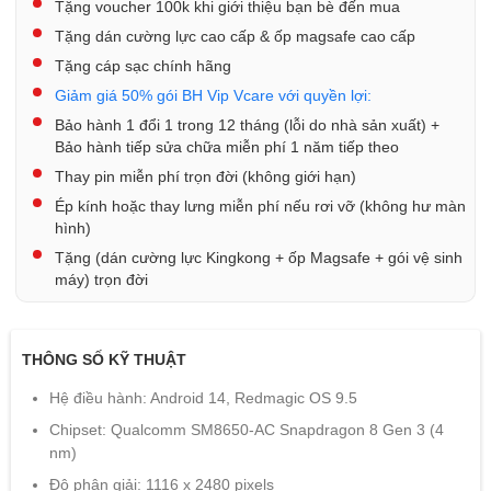
Tặng voucher 100k khi giới thiệu bạn bè đến mua
Tặng dán cường lực cao cấp & ốp magsafe cao cấp
Tặng cáp sạc chính hãng
Giảm giá 50% gói BH Vip Vcare với quyền lợi:
Bảo hành 1 đổi 1 trong 12 tháng (lỗi do nhà sản xuất) +
Bảo hành tiếp sửa chữa miễn phí 1 năm tiếp theo
Thay pin miễn phí trọn đời (không giới hạn)
Ép kính hoặc thay lưng miễn phí nếu rơi vỡ (không hư màn
hình)
Tặng (dán cường lực Kingkong + ốp Magsafe + gói vệ sinh
máy) trọn đời
THÔNG SỐ KỸ THUẬT
Hệ điều hành: Android 14, Redmagic OS 9.5
Chipset: Qualcomm SM8650-AC Snapdragon 8 Gen 3 (4
nm)
Độ phân giải: 1116 x 2480 pixels