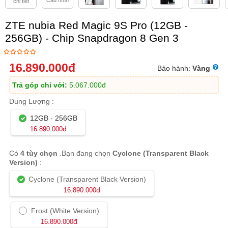
Cấu hình
chi tiết
ZTE nubia Red Magic 9S Pro (12GB -
256GB) - Chip Snapdragon 8 Gen 3
16.890.000
đ
Bảo hành:
Vàng
Trả góp chỉ với:
5.067.000
đ
Dung Lượng :
12GB - 256GB
đ
16.890.000
Có
4 tùy chọn
.Bạn đang chọn
Cyclone (Transparent Black
Version)
:
Cyclone (Transparent Black Version)
đ
16.890.000
Frost (White Version)
đ
16.890.000