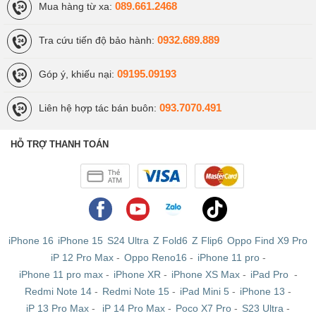
089.661.2468
Mua hàng từ xa:
hoàn hảo nhưng không ảnh hưởng đến trải nghiệm xem. Màn hình
còn tối ưu cho các game thủ với tốc độ lấy mẫu cảm ứng lên đến
0932.689.889
Tra cứu tiến độ bảo hành:
2.000Hz và cặp nút trigger tốc độ 520Hz.
Thiết kế thanh lịch
09195.09193
Góp ý, khiếu nại:
ZTE Nubia Red Magic 9S Pro có độ dày chỉ 8.9mm và trọng lượng
229g, thiết bị này mang đến cảm giác cầm nắm chắc chắn nhưng
093.7070.491
Liên hệ hợp tác bán buôn:
không quá nặng nề, đem đến sự thoải mái cho người dùng khi sử
dụng trong thời gian dài.
HỖ TRỢ THANH TOÁN
iPhone 16
iPhone 15
S24 Ultra
Z Fold6
Z Flip6
Oppo Find X9 Pro
iP 12 Pro Max
-
Oppo Reno16
-
iPhone 11 pro
-
iPhone 11 pro max
-
iPhone XR
-
iPhone XS Max
-
iPad Pro
-
Redmi Note 14
-
Redmi Note 15
-
iPad Mini 5
-
iPhone 13
-
iP 13 Pro Max
-
iP 14 Pro Max
-
Poco X7 Pro
-
S23 Ultra
-