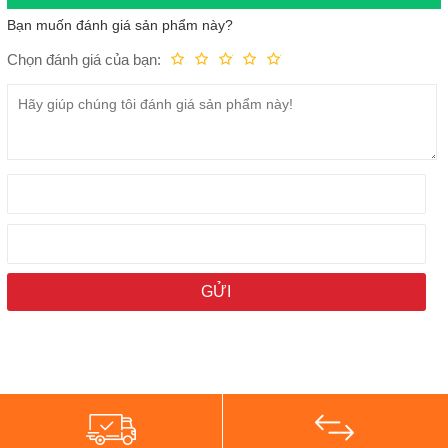
Bạn muốn đánh giá sản phẩm này?
Chọn đánh giá của bạn:
Kém
Fair
Trung bình
Rất tốt
Tuyệt vời!
Viên pin 6500 mAh
Red Magic 9S Pro có khả năng sạc nhanh 90W. Theo tiết lộ của
hãng, viên pin của điện thoại có thể được nạp đầy từ 0-100% chỉ
trong vòng 35 phút, tiết kiệm thời gian chờ đợi khi thiết pin sạc pin.
Màn hình phẳng OLED công nghệ BOE Q9+
ZTE Nubia Red Magic 9S Pro trang bị màn hình OLED phẳng 6.8
inch tích hợp công nghệ BOE Q9+ cải tiến. Màn hình có thiết kế