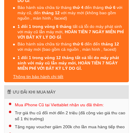
DO GÌ
.
Bảo hành sửa chữa từ tháng
thứ 4
đến tháng
thứ 6
với
máy cũ, đến
tháng 12
với máy mới (không bao gồm
nguồn , màn hình , faceid)
1 đổi 1 trong vòng 6 tháng
tất cả lỗi do máy phát sinh
với máy cũ lẫn máy mới,
HOÀN TIỀN 7 NGÀY MIỄN PHÍ
VỚI BẤT KỲ LÝ DO GÌ
.
Bảo hành sửa chữa từ tháng
thứ 6
đến đến
tháng 12
với máy mới (bao gồm cả nguồn , màn hình , faceid)
1 đổi 1 trong vòng 12 tháng tất cả lỗi do máy phát
sinh với máy cũ lẫn máy mới, HOÀN TIỀN 7 NGÀY
MIỄN PHÍ VỚI BẤT KỲ LÝ DO GÌ.
Thông tin bảo hành chi tiết
ƯU ĐÃI KHI MUA MÁY
Mua iPhone Cũ tại Viettablet nhận ưu đãi thêm:
Trợ giá thu cũ đổi mới đến 2 triệu (đã cộng vào giá thu cao
số 1 thị trường)
Tặng ngay voucher giảm 200k cho lần mua hàng tiếp theo