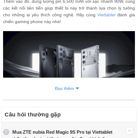
Thêm vào đó, dung lượng pin 6,500 mAh với sạc nhanh 90W, cùng
các kết nối tiên tiến giúp thiết bị này trở thành lựa chọn lý tưởng
cho những ai yêu thích công nghệ. Hãy cùng
Viettablet
đánh giá
chiến gaming phone này nhé!
Đọc thêm
Câu hỏi thường gặp
ZTE Nubia Red Magic 9S Pro
Mua ZTE nubia Red Magic 9S Pro tại Viettablet
Giá bán Red Magic 9S Pro