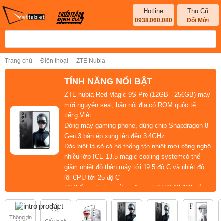
Hotline
Thu Cũ
0938.060.080
Đổi Mới
-
-
Trang chủ
Điện thoại
ZTE Nubia
TÍNH NĂNG NỔI BẬT
ZTE nubia Red Magic 9S Pro (12GB - 256GB) máy
mới nguyên seal, bản nội địa có ROM quốc tế
tiếng Việt
Dòng máy gaming phone, dùng chip Snapdragon 8
Gen 3 bản ép xung lên đến 3.4GHz
Đặc biệt là sẽ có hệ thống tản nhiệt mới công nghệ
nhiều lớp ICE 13.5 magic cooling systemcó thể
giảm nhiệt độ thân máy tới 19.5 độ C và nhiệt độ
lõi CPU tới 25 độ C
Hệ thống này bao gồm công nghệ VC 10,000 cấp
và gel làm mát sương giá - quạt ly tâm tốc độ cao
vây cá mập hợp kim
Thông tin