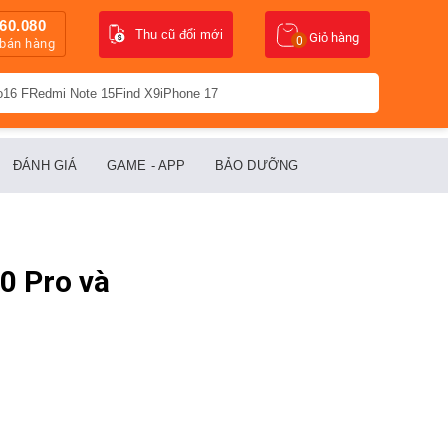
60.080
Thu cũ đổi mới
Giỏ hàng
0
 bán hàng
o16 F
Redmi Note 15
Find X9
iPhone 17
ĐÁNH GIÁ
GAME - APP
BẢO DƯỠNG
0 Pro và