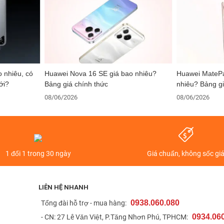
 nhiêu, có
Huawei Nova 16 SE giá bao nhiêu?
Huawei MatePa
ới?
Bảng giá chính thức
nhiêu? Bảng gi
08/06/2026
08/06/2026
1 đổi 1 trong 30 ngày
Giá chuẩn, không sốc gi
LIÊN HỆ NHANH
0938.060.080
t
Tổng đài hỗ trợ - mua hàng:
0934.06
- CN: 27 Lê Văn Việt, P.Tăng Nhơn Phú, TPHCM: