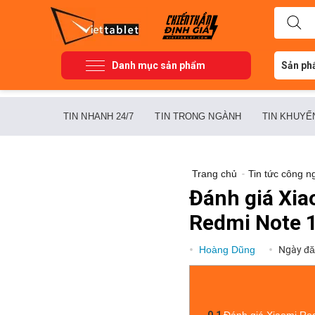
Danh mục sản phẩm
Sản ph
TIN NHANH 24/7
TIN TRONG NGÀNH
TIN KHUYẾ
Trang chủ
-
Tin tức công n
Đánh giá Xia
Redmi Note 
Hoàng Dũng
Ngày đă