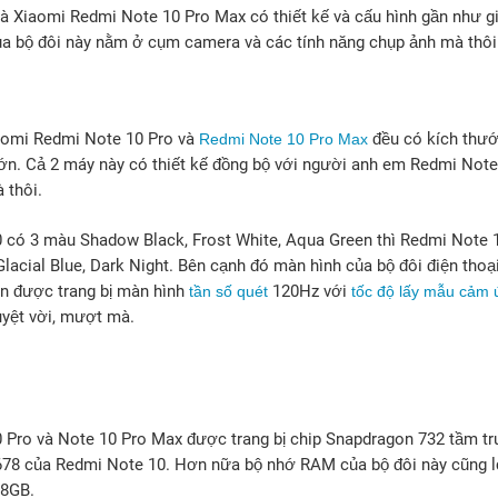
à Xiaomi Redmi Note 10 Pro Max có thiết kế và cấu hình gần như g
ủa bộ đôi này nằm ở cụm camera và các tính năng chụp ảnh mà thôi
aomi Redmi Note 10 Pro và
đều có kích thướ
Redmi Note 10 Pro Max
lớn. Cả 2 máy này có thiết kế đồng bộ với người anh em Redmi Note 
 thôi.
có 3 màu Shadow Black, Frost White, Aqua Green thì Redmi Note 
lacial Blue, Dark Night. Bên cạnh đó màn hình của bộ đôi điện tho
n được trang bị màn hình
120Hz với
tần số quét
tốc độ lấy mẫu cảm
yệt vời, mượt mà.
 Pro và Note 10 Pro Max được trang bị chip Snapdragon 732 tầm t
678 của Redmi Note 10. Hơn nữa bộ nhớ RAM của bộ đôi này cũng l
 8GB.