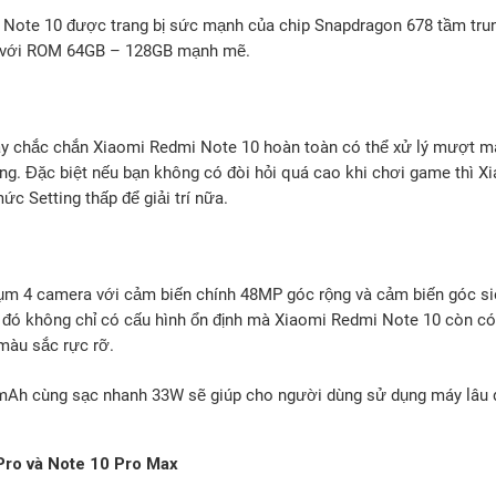
 Note 10 được trang bị sức mạnh của chip Snapdragon 678 tầm trung
 với ROM 64GB – 128GB mạnh mẽ.
ày chắc chắn Xiaomi Redmi Note 10 hoàn toàn có thể xử lý mượt mà 
ùng. Đặc biệt nếu bạn không có đòi hỏi quá cao khi chơi game thì 
ức Setting thấp để giải trí nữa.
ụm 4 camera với cảm biến chính 48MP góc rộng và cảm biến góc si
đó không chỉ có cấu hình ổn định mà Xiaomi Redmi Note 10 còn c
 màu sắc rực rỡ.
mAh cùng sạc nhanh 33W sẽ giúp cho người dùng sử dụng máy lâu dài
Pro và Note 10 Pro Max