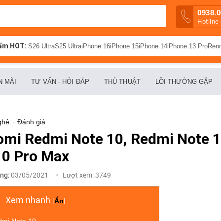
0938.0
Hotline
ẩm HOT:
S26 Ultra
S25 Ultra
iPhone 16
iPhone 15
iPhone 14
iPhone 13 Pro
Ren
N MÃI
TƯ VẤN - HỎI ĐÁP
THỦ THUẬT
LỖI THƯỜNG GẶP
ghệ
-
Đánh giá
omi Redmi Note 10, Redmi Note 1
10 Pro Max
ng:
03/05/2021
Lượt xem:
3749
Xem nhanh
[
Ẩn
]