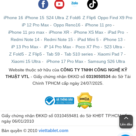
iPhone 16
iPhone 15
S24 Ultra
Z Fold6
Z Flip6
Oppo Find X9 Pro
iP 12 Pro Max
-
Oppo Reno16
-
iPhone 11 pro
-
iPhone 11 pro max
-
iPhone XR
-
iPhone XS Max
-
iPad Pro
-
Redmi Note 14
-
Redmi Note 15
-
iPad Mini 5
-
iPhone 13
-
iP 13 Pro Max
-
iP 14 Pro Max
-
Poco X7 Pro
-
S23 Ultra
-
Z Fold5
-
Z Flip5
-
Tab S9
-
Tab S10 series
-
Xiaomi Pad 7
-
Xiaomi 15 Ultra
-
iPhone 17 Pro Max
-
Samsung S26 Ultra
Website thuộc sở hữu của
CÔNG TY TNHH CÔNG NGHỆ KỸ
THUẬT VTL
- Giấy chứng nhận ĐKKD số
0319050534
do Sở Tài
Chính TPHCM cấp ngày 24/07/2025.
Giấy chứng nhận ĐKKD số 0310459481 do Sở KHĐT TP.HCM cấp
ngày 06/01/2010
Lên đầu
viettablet.com
Bản quyền © 2010