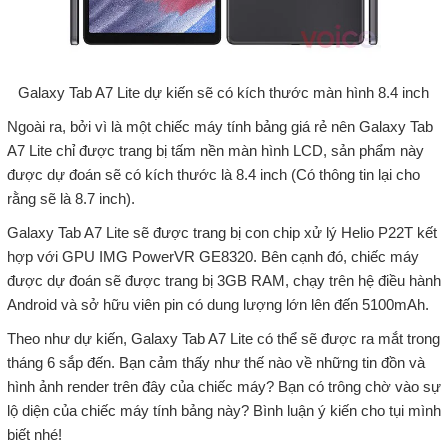
Galaxy Tab A7 Lite dự kiến sẽ có kích thước màn hình 8.4 inch
Ngoài ra, bởi vì là một chiếc máy tính bảng giá rẻ nên Galaxy Tab
A7 Lite chỉ được trang bị tấm nền màn hình LCD, sản phẩm này
được dự đoán sẽ có kích thước là 8.4 inch (Có thông tin lại cho
rằng sẽ là 8.7 inch).
Galaxy Tab A7 Lite sẽ được trang bị con chip xử lý Helio P22T kết
hợp với GPU IMG PowerVR GE8320. Bên cạnh đó, chiếc máy
được dự đoán sẽ được trang bị 3GB RAM, chạy trên hệ điều hành
Android và sở hữu viên pin có dung lượng lớn lên đến 5100mAh.
Theo như dự kiến, Galaxy Tab A7 Lite có thể sẽ được ra mắt trong
tháng 6 sắp đến. Bạn cảm thấy như thế nào về những tin đồn và
hình ảnh render trên đây của chiếc máy? Bạn có trông chờ vào sự
lộ diện của chiếc máy tính bảng này? Bình luận ý kiến cho tụi mình
biết nhé!