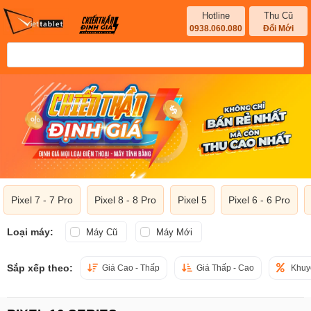
Hotline
Thu Cũ
0938.060.080
Đổi Mới
Pixel 7 - 7 Pro
Pixel 8 - 8 Pro
Pixel 5
Pixel 6 - 6 Pro
Loại máy:
Máy Cũ
Máy Mới
Sắp xếp theo:
Giá Cao - Thấp
Giá Thấp - Cao
Khuy