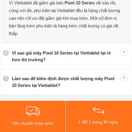
Vì Viettablet đã giảm giá bán
Pixel 10 Series
rất sâu rồi,
Thiết kế ấn tượng, độc lạ
cùng với đó, phụ kiện tại Viettablet đều là hàng chất lượng
cao nên chỉ ưu đãi giảm giá khi mua kèm. Một số đơn vị
Tổng quan về cấu hình của Google Pixel 10
bán tặng kèm phụ kiện là hàng kém chất lượng có giá rất
Series
thấp.
Vì sao giá máy Pixel 10 Series tại Viettablet lại rẻ
hơn thị trường?
Đặc
Pixel 10
Pixel 10
Pixel 10 Pro
điểm
Pro
XL
Làm sao để kiểm định được chất lượng máy Pixel
10 Series tại Viettablet?
Chip xử
Tensor G5
Tensor
Tensor G5
lý
G5
1 đổi 1 trong 30 ngày
Vận chuyển toàn quốc
Bộ nhớ
UFS 4.0
Zoned
Zoned UFS
trong
UFS
(UFS 4.0)