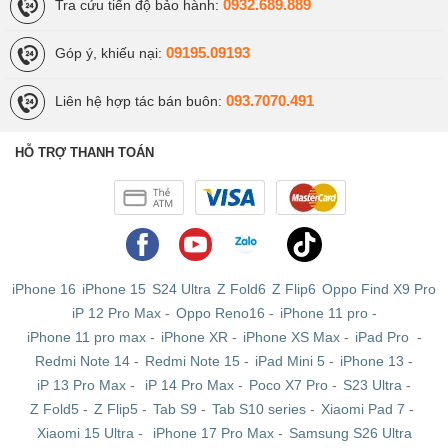
0932.689.889
Tra cứu tiến độ bảo hành:
nits)
09195.09193
Góp ý, khiếu nại:
Camera
Chính:
Chính:
Chính: 50MP
093.7070.491
Liên hệ hợp tác bán buôn:
sau
48MP
50MP
Siêu rộng:
Siêu
Siêu rộng:
48MP
HỖ TRỢ THANH TOÁN
rộng:
13MP
48MP
Tele: 48MP
Tele:
(zoom quang
Tele:
10.8MP
5x)
48MP
(zoom
(zoom
iPhone 16
iPhone 15
S24 Ultra
Z Fold6
Z Flip6
Oppo Find X9 Pro
quang 5x)
iP 12 Pro Max
-
Oppo Reno16
-
iPhone 11 pro
-
quang
iPhone 11 pro max
-
iPhone XR
-
iPhone XS Max
-
iPad Pro
-
5x)
Redmi Note 14
-
Redmi Note 15
-
iPad Mini 5
-
iPhone 13
-
iP 13 Pro Max
-
iP 14 Pro Max
-
Poco X7 Pro
-
S23 Ultra
-
Khả
Zoom kỹ
Zoom
Zoom hybrid
Z Fold5
-
Z Flip5
-
Tab S9
-
Tab S10 series
-
Xiaomi Pad 7
-
Xiaomi 15 Ultra
-
iPhone 17 Pro Max
-
Samsung S26 Ultra
năng
thuật số
hybrid
100x