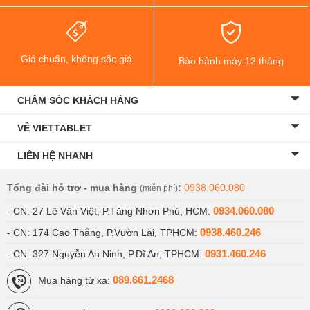
(UFS
4.0)
Giá chuẩn, không sốc giá
Bảo hành máy 12 tháng
Màn
6.3 inches,
6.3
6.8 inches,
CHĂM SÓC KHÁCH HÀNG
hình
OLED,
inches,
OLED, Gorilla
Gorilla
OLED,
Glass Victus
VỀ VIETTABLET
Glass
Gorilla
2
LIÊN HỆ NHANH
Victus 2
Glass
Victus 2
Tổng đài hỗ trợ - mua hàng
:
0938.060.080
(miễn phí)
0934.060.080
- CN: 27 Lê Văn Việt, P.Tăng Nhơn Phú, HCM:
Độ sáng
Tối đa
Tối đa
Tối đa 3,300
0938.460.246
- CN: 174 Cao Thắng, P.Vườn Lài, TPHCM:
màn
3,000 nits
3,300
nits (HDR
0931.460.246
- CN: 327 Nguyễn An Ninh, P.Dĩ An, TPHCM:
hình
nits
2,200 nits)
(HDR
089.661.2468
Mua hàng từ xa:
2,200