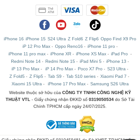
iPhone 16
iPhone 15
S24 Ultra
Z Fold6
Z Flip6
Oppo Find X9 Pro
iP 12 Pro Max
-
Oppo Reno16
-
iPhone 11 pro
-
iPhone 11 pro max
-
iPhone XR
-
iPhone XS Max
-
iPad Pro
-
Redmi Note 14
-
Redmi Note 15
-
iPad Mini 5
-
iPhone 13
-
iP 13 Pro Max
-
iP 14 Pro Max
-
Poco X7 Pro
-
S23 Ultra
-
Z Fold5
-
Z Flip5
-
Tab S9
-
Tab S10 series
-
Xiaomi Pad 7
-
Xiaomi 15 Ultra
-
iPhone 17 Pro Max
-
Samsung S26 Ultra
Website thuộc sở hữu của
CÔNG TY TNHH CÔNG NGHỆ KỸ
THUẬT VTL
- Giấy chứng nhận ĐKKD số
0319050534
do Sở Tài
Chính TPHCM cấp ngày 24/07/2025.
Giấy chứng nhận ĐKKD số 0310459481 do Sở KHĐT TP.HCM cấp