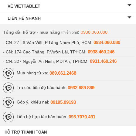
VỀ VIETTABLET
LIÊN HỆ NHANH
Tổng đài hỗ trợ - mua hàng
:
0938.060.080
(miễn phí)
0934.060.080
- CN: 27 Lê Văn Việt, P.Tăng Nhơn Phú, HCM:
0938.460.246
- CN: 174 Cao Thắng, P.Vườn Lài, TPHCM:
0931.460.246
- CN: 327 Nguyễn An Ninh, P.Dĩ An, TPHCM:
089.661.2468
Mua hàng từ xa:
0932.689.889
Tra cứu tiến độ bảo hành:
09195.09193
Góp ý, khiếu nại:
093.7070.491
Liên hệ hợp tác bán buôn:
HỖ TRỢ THANH TOÁN