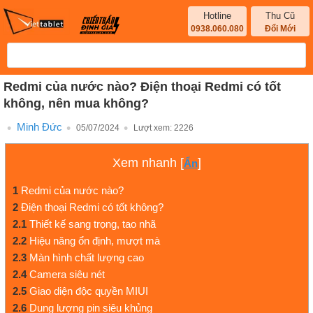
Hotline
Thu Cũ
0938.060.080
Đổi Mới
Redmi của nước nào? Điện thoại Redmi có tốt
không, nên mua không?
Minh Đức
05/07/2024
Lượt xem:
2226
Xem nhanh
[
]
Ẩn
1
Redmi của nước nào?
2
Điện thoại Redmi có tốt không?
2.1
Thiết kế sang trọng, tao nhã
2.2
Hiệu năng ổn định, mượt mà
2.3
Màn hình chất lượng cao
2.4
Camera siêu nét
2.5
Giao diện độc quyền MIUI
2.6
Dung lượng pin siêu khủng