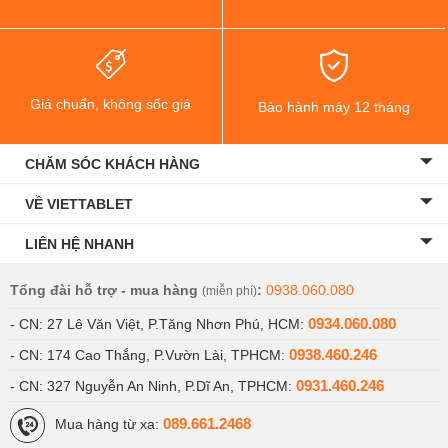
Giá chuẩn, không sốc giá
Bảo hành máy 12 tháng
CHĂM SÓC KHÁCH HÀNG
VỀ VIETTABLET
LIÊN HỆ NHANH
Tổng đài hỗ trợ - mua hàng
:
0938.060.080
(miễn phí)
0934.060.080
- CN: 27 Lê Văn Việt, P.Tăng Nhơn Phú, HCM:
0938.460.246
- CN: 174 Cao Thắng, P.Vườn Lài, TPHCM:
0931.460.246
- CN: 327 Nguyễn An Ninh, P.Dĩ An, TPHCM:
089.661.2468
Mua hàng từ xa: