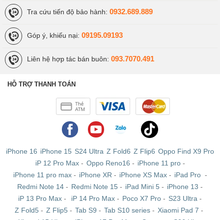
0932.689.889
Tra cứu tiến độ bảo hành:
09195.09193
Góp ý, khiếu nại:
093.7070.491
Liên hệ hợp tác bán buôn:
HỖ TRỢ THANH TOÁN
iPhone 16
iPhone 15
S24 Ultra
Z Fold6
Z Flip6
Oppo Find X9 Pro
iP 12 Pro Max
-
Oppo Reno16
-
iPhone 11 pro
-
iPhone 11 pro max
-
iPhone XR
-
iPhone XS Max
-
iPad Pro
-
Redmi Note 14
-
Redmi Note 15
-
iPad Mini 5
-
iPhone 13
-
iP 13 Pro Max
-
iP 14 Pro Max
-
Poco X7 Pro
-
S23 Ultra
-
Z Fold5
-
Z Flip5
-
Tab S9
-
Tab S10 series
-
Xiaomi Pad 7
-