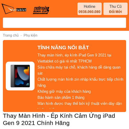
Hotline
Thu Cũ
0938.060.080
Đổi Mới
-
Trang chủ
Phụ kiện
TÍNH NĂNG NỔI BẬT
Thay màn hình, ép kính iPad
Gen 9 2021
tại
Viettablet có
giá rẻ nhất
TPHCM
Sửa chữa máy
tại chỗ
, khách hàng
dễ dàng quan
sát
Chất lượng
màn hình zin
nhập khẩu trực tiếp
chính
hãng
.
Không giữ máy
của khách hàng
Bảo hành
sản phẩm 1 tháng
Màn hình được thay thế bởi
kỹ thuật viên dày dặn
kinh nghiệm
Thay Màn Hình - Ép Kính Cảm Ứng iPad
Gen 9 2021 Chính Hãng