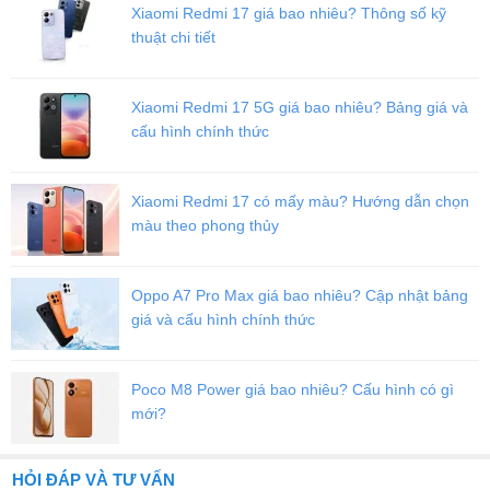
Thay màn hình - ép kính iPad Gen 9 2021 uy tín tại Viettablet
Xiaomi Redmi 17 giá bao nhiêu? Thông số kỹ
thuật chi tiết
Viettablet.com
Xiaomi Redmi 17 5G giá bao nhiêu? Bảng giá và
cấu hình chính thức
Xiaomi Redmi 17 có mấy màu? Hướng dẫn chọn
màu theo phong thủy
Oppo A7 Pro Max giá bao nhiêu? Cập nhật bảng
giá và cấu hình chính thức
Poco M8 Power giá bao nhiêu? Cấu hình có gì
mới?
HỎI ĐÁP VÀ TƯ VẤN