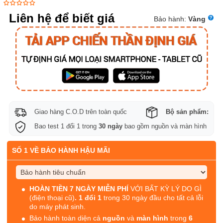
Liên hệ để biết giá
Bảo hành:
Vàng
Giao hàng C.O.D trên toàn quốc
Bộ sản phẩm:
Bao test 1 đổi 1 trong
30 ngày
bao gồm nguồn và màn hình
SỐ 1 VỀ BẢO HÀNH HẬU MÃI
HOÀN TIỀN 7 NGÀY MIỄN PHÍ
VỚI BẤT KỲ LÝ DO GÌ
(điện thoại cũ)
. 1 đổi 1
trong 30 ngày đầu cho tất cả lỗi
do máy phát sinh.
Bảo hành toàn diện cả
nguồn
và
màn hình
trong
6