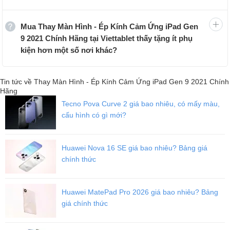
Bước 3: Nhân viên kỹ thuật tiến hành thay màn hình – ép kính
iPad Gen 9 2021 với linh kiện Apple chính hãng. Khách hàng
Mua Thay Màn Hình - Ép Kính Cảm Ứng iPad Gen
có thể quan sát cả quy trình và nhận máy liền sau khi sửa.
9 2021 Chính Hãng tại Viettablet thấy tặng ít phụ
Bước 4: Dán tem, và viết phiếu bảo hành đảm bảo. Khách
kiện hơn một số nơi khác?
hàng có thể kiểm tra và trải nghiệm thoải mái màn hình iPad
Gen 9 2021 sau khi thay mới xong.
Tin tức về Thay Màn Hình - Ép Kính Cảm Ứng iPad Gen 9 2021 Chính
Hãng
Tecno Pova Curve 2 giá bao nhiêu, có mấy màu,
cấu hình có gì mới?
Huawei Nova 16 SE giá bao nhiêu? Bảng giá
chính thức
Huawei MatePad Pro 2026 giá bao nhiêu? Bảng
giá chính thức