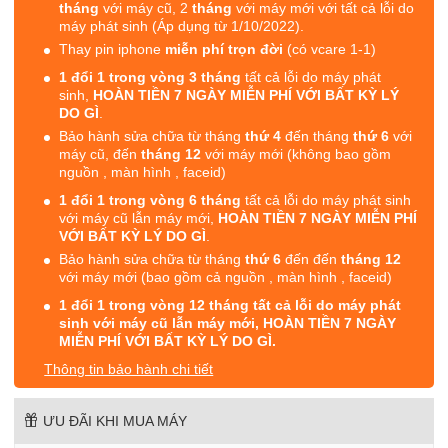
tháng
với máy cũ, 2
tháng
với máy mới với tất cả lỗi do
máy phát sinh (Áp dụng từ 1/10/2022).
Thay pin iphone
miễn phí trọn đời
(có vcare 1-1)
1 đổi 1 trong vòng 3 tháng
tất cả lỗi do máy phát
sinh,
HOÀN TIỀN 7 NGÀY MIỄN PHÍ VỚI BẤT KỲ LÝ
DO GÌ
.
Bảo hành sửa chữa từ tháng
thứ 4
đến tháng
thứ 6
với
máy cũ, đến
tháng 12
với máy mới (không bao gồm
nguồn , màn hình , faceid)
1 đổi 1 trong vòng 6 tháng
tất cả lỗi do máy phát sinh
với máy cũ lẫn máy mới,
HOÀN TIỀN 7 NGÀY MIỄN PHÍ
VỚI BẤT KỲ LÝ DO GÌ
.
Bảo hành sửa chữa từ tháng
thứ 6
đến đến
tháng 12
với máy mới (bao gồm cả nguồn , màn hình , faceid)
1 đổi 1 trong vòng 12 tháng tất cả lỗi do máy phát
sinh với máy cũ lẫn máy mới, HOÀN TIỀN 7 NGÀY
MIỄN PHÍ VỚI BẤT KỲ LÝ DO GÌ.
Thông tin bảo hành chi tiết
ƯU ĐÃI KHI MUA MÁY