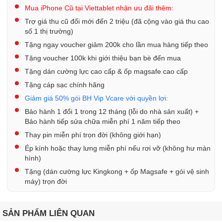
Mua iPhone Cũ tại Viettablet nhận ưu đãi thêm:
Trợ giá thu cũ đổi mới đến 2 triệu (đã cộng vào giá thu cao
số 1 thị trường)
Tặng ngay voucher giảm 200k cho lần mua hàng tiếp theo
Tặng voucher 100k khi giới thiệu bạn bè đến mua
Tặng dán cường lực cao cấp & ốp magsafe cao cấp
Tặng cáp sạc chính hãng
Giảm giá 50% gói BH Vip Vcare với quyền lợi:
Bảo hành 1 đổi 1 trong 12 tháng (lỗi do nhà sản xuất) +
Bảo hành tiếp sửa chữa miễn phí 1 năm tiếp theo
Thay pin miễn phí trọn đời (không giới hạn)
Ép kính hoặc thay lưng miễn phí nếu rơi vỡ (không hư màn
hình)
Tặng (dán cường lực Kingkong + ốp Magsafe + gói vệ sinh
máy) trọn đời
SẢN PHẨM LIÊN QUAN