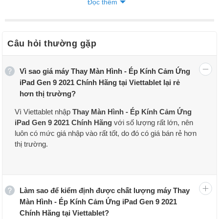
Đọc thêm
Câu hỏi thường gặp
Vì sao giá máy Thay Màn Hình - Ép Kính Cảm Ứng
iPad Gen 9 2021 Chính Hãng tại Viettablet lại rẻ
hơn thị trường?
Thay màn hình - ép kính iPad Gen 9 2021 rẻ nhất TPHCM tại
Vì Viettablet nhập
Thay Màn Hình - Ép Kính Cảm Ứng
Viettablet
iPad Gen 9 2021 Chính Hãng
với số lượng rất lớn, nên
Quy trình thay màn hình – ép kính iPad Gen 9
luôn có mức giá nhập vào rất tốt, do đó có giá bán rẻ hơn
2021 tại Viettablet:
thị trường.
Bước 1: Nhân viên kỹ thuật của Viettablet thực hiện tiếp nhận
máy từ tay khách hàng và lắng nghe về tình trạng lỗi màn hình
của iPad Gen 9 2021
Làm sao để kiểm định được chất lượng máy Thay
Bước 2: Nhân viên kỹ thuật sẽ thực hiện kiểm tra tổng quan về
Màn Hình - Ép Kính Cảm Ứng iPad Gen 9 2021
iPad Gen 9 2021 của bạn để xem xét hết tất cả những lỗi hiện
Chính Hãng tại Viettablet?
có.