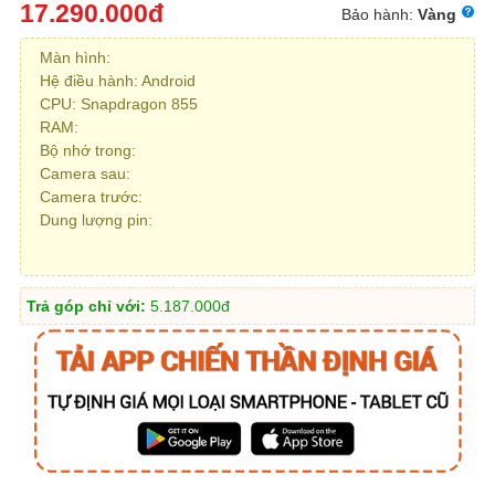
17.290.000
đ
Bảo hành:
Vàng
Màn hình:
Hệ điều hành: Android
CPU: Snapdragon 855
RAM:
Bộ nhớ trong:
Camera sau:
Camera trước:
Dung lượng pin:
Trả góp chỉ với:
5.187.000
đ