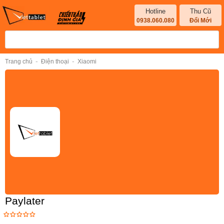
Hotline
Thu Cũ
0938.060.080
Đổi Mới
-
-
Trang chủ
Điện thoại
Xiaomi
Paylater