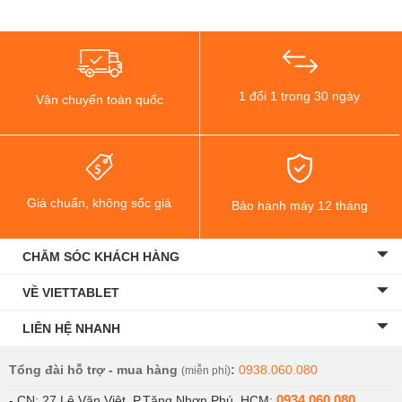
1 đổi 1 trong 30 ngày
Vận chuyển toàn quốc
Giá chuẩn, không sốc giá
Bảo hành máy 12 tháng
CHĂM SÓC KHÁCH HÀNG
VỀ VIETTABLET
LIÊN HỆ NHANH
Tổng đài hỗ trợ - mua hàng
:
0938.060.080
(miễn phí)
0934.060.080
- CN: 27 Lê Văn Việt, P.Tăng Nhơn Phú, HCM: