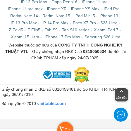
iP 12 Pro Max
-
Oppo Reno16
-
iPhone 11 pro
-
iPhone 11 pro max
-
iPhone XR
-
iPhone XS Max
-
iPad Pro
-
Redmi Note 14
-
Redmi Note 15
-
iPad Mini 5
-
iPhone 13
-
iP 13 Pro Max
-
iP 14 Pro Max
-
Poco X7 Pro
-
S23 Ultra
-
Z Fold5
-
Z Flip5
-
Tab S9
-
Tab S10 series
-
Xiaomi Pad 7
-
Xiaomi 15 Ultra
-
iPhone 17 Pro Max
-
Samsung S26 Ultra
Website thuộc sở hữu của
CÔNG TY TNHH CÔNG NGHỆ KỸ
THUẬT VTL
- Giấy chứng nhận ĐKKD số
0319050534
do Sở Tài
Chính TPHCM cấp ngày 24/07/2025.
Giấy chứng nhận ĐKKD số 0310459481 do Sở KHĐT TP.HCM cấp
ngày 06/01/2010
Lên đầu
viettablet.com
Bản quyền © 2010