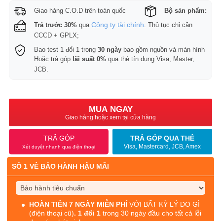
Giao hàng C.O.D trên toàn quốc
Bộ sản phẩm:
Công ty tài chính
Trả trước 30%
qua
. Thủ tục chỉ cần
CCCD + GPLX;
Bao test 1 đổi 1 trong
30 ngày
bao gồm nguồn và màn hình
Hoặc trả góp
lãi suất 0%
qua thẻ tín dụng Visa, Master,
JCB.
MUA NGAY
Giao hàng hoặc xem tại cửa hàng
TRẢ GÓP
TRẢ GÓP QUA THẺ
Visa, Mastercard, JCB, Amex
Xét duyệt nhanh qua điện thoại
SỐ 1 VỀ BẢO HÀNH HẬU MÃI
HOÀN TIỀN 7 NGÀY MIỄN PHÍ
VỚI BẤT KỲ LÝ DO GÌ
(điện thoại cũ)
. 1 đổi 1
trong 30 ngày đầu cho tất cả lỗi