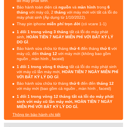
do máy phát sinh.
Bảo hành toàn diện cả
nguồn
và
màn hình
trong
6
tháng
với máy cũ, 2
tháng
với máy mới với tất cả lỗi do
máy phát sinh (Áp dụng từ 1/10/2022).
Thay pin iphone
miễn phí trọn đời
(có vcare 1-1)
1 đổi 1 trong vòng 3 tháng
tất cả lỗi do máy phát
sinh,
HOÀN TIỀN 7 NGÀY MIỄN PHÍ VỚI BẤT KỲ LÝ
DO GÌ
.
Bảo hành sửa chữa từ tháng
thứ 4
đến tháng
thứ 6
với
máy cũ, đến
tháng 12
với máy mới (không bao gồm
nguồn , màn hình , faceid)
1 đổi 1 trong vòng 6 tháng
tất cả lỗi do máy phát sinh
với máy cũ lẫn máy mới,
HOÀN TIỀN 7 NGÀY MIỄN PHÍ
VỚI BẤT KỲ LÝ DO GÌ
.
Bảo hành sửa chữa từ tháng
thứ 6
đến đến
tháng 12
với máy mới (bao gồm cả nguồn , màn hình , faceid)
1 đổi 1 trong vòng 12 tháng tất cả lỗi do máy phát
sinh với máy cũ lẫn máy mới, HOÀN TIỀN 7 NGÀY
MIỄN PHÍ VỚI BẤT KỲ LÝ DO GÌ.
Thông tin bảo hành chi tiết