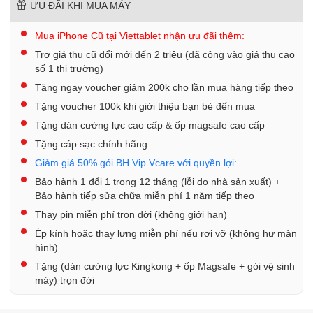
ƯU ĐÃI KHI MUA MÁY
Mua iPhone Cũ tại Viettablet nhận ưu đãi thêm:
Trợ giá thu cũ đổi mới đến 2 triệu (đã cộng vào giá thu cao
số 1 thị trường)
Tặng ngay voucher giảm 200k cho lần mua hàng tiếp theo
Tặng voucher 100k khi giới thiệu bạn bè đến mua
Tặng dán cường lực cao cấp & ốp magsafe cao cấp
Tặng cáp sạc chính hãng
Giảm giá 50% gói BH Vip Vcare với quyền lợi:
Bảo hành 1 đổi 1 trong 12 tháng (lỗi do nhà sản xuất) +
Bảo hành tiếp sửa chữa miễn phí 1 năm tiếp theo
Thay pin miễn phí trọn đời (không giới hạn)
Ép kính hoặc thay lưng miễn phí nếu rơi vỡ (không hư màn
hình)
Tặng (dán cường lực Kingkong + ốp Magsafe + gói vệ sinh
máy) trọn đời