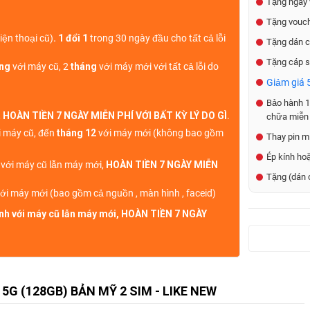
Tặng ngay 
Tặng vouch
iện thoại cũ)
. 1 đổi 1
trong 30 ngày đầu cho tất cả lỗi
Tặng dán c
Tặng cáp s
áng
với máy cũ, 2
tháng
với máy mới với tất cả lỗi do
Giảm giá 5
Bảo hành 1 
,
HOÀN TIỀN 7 NGÀY MIỄN PHÍ VỚI BẤT KỲ LÝ DO GÌ
.
chữa miễn 
 máy cũ, đến
tháng 12
với máy mới (không bao gồm
Thay pin mi
Ép kính ho
h với máy cũ lẫn máy mới,
HOÀN TIỀN 7 NGÀY MIỄN
Tặng (dán 
ới máy mới (bao gồm cả nguồn , màn hình , faceid)
sinh với máy cũ lẫn máy mới, HOÀN TIỀN 7 NGÀY
G (128GB) BẢN MỸ 2 SIM - LIKE NEW