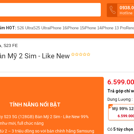
0938.0
Hotline
ẩm HOT:
S26 Ultra
S25 Ultra
iPhone 16
iPhone 15
iPhone 14
iPhone 13 Pro
Ren
a, S23 FE
n Mỹ 2 Sim - Like New
6.599.0
Trả góp chỉ v
Dung Lượng :
TÍNH NĂNG NỔI BẬT
Mỹ 99% 1
6.599.00
y S23 5G (128GB) Bản Mỹ 2 Sim - Like New 99%
 như mới, full chức năng
Có
5 tùy chọn
ừ 2 – 3 triệu đồng
so với bản chính hãng Samsung