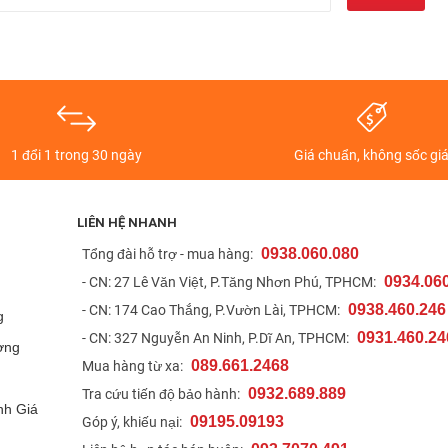
i độ phân giải 2340 x 1080 pixel (FHD +), tốc độ làm mới 48-
 ở giữa được bảo vệ bởi kính cường lực Corning Gorilla Glass
S23 có thể đạt độ sáng tối đa lên tới 1.750 nits và có kích thước
1 đổi 1 trong 30 ngày
Giá chuẩn, không sốc gi
LIÊN HỆ NHANH
0938.060.080
t
Tổng đài hỗ trợ - mua hàng:
0934.06
- CN: 27 Lê Văn Việt, P.Tăng Nhơn Phú, TPHCM:
0938.460.246
- CN: 174 Cao Thắng, P.Vườn Lài, TPHCM:
g
0931.460.24
- CN: 327 Nguyễn An Ninh, P.Dĩ An, TPHCM:
ợng
089.661.2468
Mua hàng từ xa:
0932.689.889
Tra cứu tiến độ bảo hành:
nh Giá
09195.09193
Góp ý, khiếu nại: