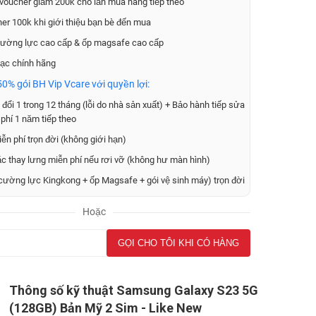
voucher giảm 200k cho lần mua hàng tiếp theo
er 100k khi giới thiệu bạn bè đến mua
ường lực cao cấp & ốp magsafe cao cấp
ạc chính hãng
0% gói BH Vip Vcare với quyền lợi:
đổi 1 trong 12 tháng (lỗi do nhà sản xuất) + Bảo hành tiếp sửa
phí 1 năm tiếp theo
ễn phí trọn đời (không giới hạn)
ặc thay lưng miễn phí nếu rơi vỡ (không hư màn hình)
cường lực Kingkong + ốp Magsafe + gói vệ sinh máy) trọn đời
Hoặc
Thông số kỹ thuật Samsung Galaxy S23 5G
(128GB) Bản Mỹ 2 Sim - Like New