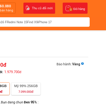
60.080
Thu cũ đổi mới
Giỏ hàng
0
 bán hàng
o16 F
Redmi Note 15
Find X9
iPhone 17
00
đ
Bảo hành:
Vàng
1.979.700
ới:
đ
28GB
Mỹ 99% 256GB
đ
đ
0
7.099.000
.Bạn đang chọn
Đen 95%
: