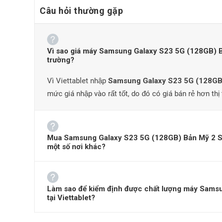
Câu hỏi thường gặp
Vì sao giá máy Samsung Galaxy S23 5G (128GB) Bản 
trường?
Vì Viettablet nhập
Samsung Galaxy S23 5G (128GB)
mức giá nhập vào rất tốt, do đó có giá bán rẻ hơn thị
Đánh giá thiết kế S23 Like New
Thiết kế của
năm nay tại cảm giác sạch hơn 
S23 Like New
Mua Samsung Galaxy S23 5G (128GB) Bản Mỹ 2 Sim -
bộ diện mạo của điện thoại trở nên bóng bẩy và tinh tế 
một số nơi khác?
Gorilla Glass Victus 2 của Corning trong thân S23. Điều đ
Làm sao để kiểm định được chất lượng máy Sams
tại Viettablet?