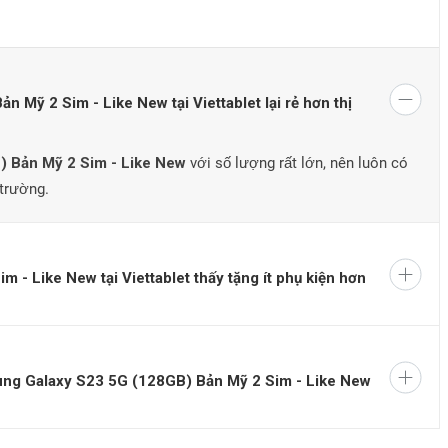
Mỹ 2 Sim - Like New tại Viettablet lại rẻ hơn thị
 Bản Mỹ 2 Sim - Like New
với số lượng rất lớn, nên luôn có
 trường.
và ít thu hút sự chú ý hơn đến phần camera. Trên thực tế, toàn
 Like New tại Viettablet thấy tặng ít phụ kiện hơn
hơn bao giờ hết. Samsung cũng cho biết họ đang sử dụng kính
ó sẽ làm cho điện thoại bền hơn, ít bị trầy xước, và nứt hơn.
ung Galaxy S23 5G (128GB) Bản Mỹ 2 Sim - Like New