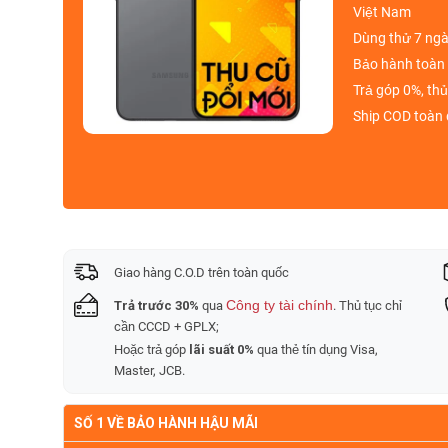
Việt Nam
Dùng thử 7 ng
Bảo hành toàn 
Trả góp 0%
, th
Ship COD
toàn 
Giao hàng C.O.D trên toàn quốc
Công ty tài chính
Trả trước 30%
qua
. Thủ tục chỉ
cần CCCD + GPLX;
Hoặc trả góp
lãi suất 0%
qua thẻ tín dụng Visa,
Master, JCB.
SỐ 1 VỀ BẢO HÀNH HẬU MÃI