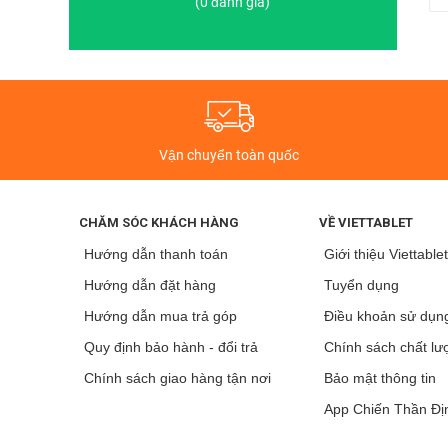
(0 đánh giá)
Đánh giá màn hình S23 Like New
Galaxy S23 được trang bị màn hình Dynamic AMOLED 2X vớ
120Hz và tốc độ lấy mẫu cảm ứng 240Hz. Màn hình đục lỗ
Victus 2 và có thể phát nội dung HDR10+. Tấm nền Galaxy 
6,1 inches.
Vận chuyển toàn quốc
CHĂM SÓC KHÁCH HÀNG
VỀ VIETTABLET
Hướng dẫn thanh toán
Giới thiệu Viettable
Hướng dẫn đặt hàng
Tuyển dụng
Hướng dẫn mua trả góp
Điều khoản sử dụn
Quy định bảo hành - đổi trả
Chính sách chất lư
Chính sách giao hàng tận nơi
Bảo mật thông tin
App Chiến Thần Đị