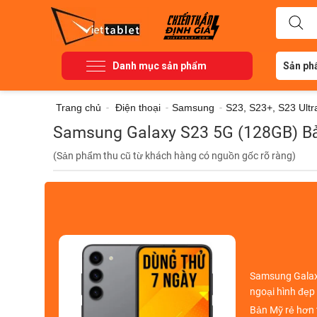
Danh mục sản phẩm
Sản ph
Trang chủ
-
Điện thoại
-
Samsung
-
S23, S23+, S23 Ultr
Samsung Galaxy S23 5G (128GB) Bả
(Sản phẩm thu cũ từ khách hàng có nguồn gốc rõ ràng)
Samsung Galax
ngoại hình đẹp
Bản Mỹ rẻ hơn t