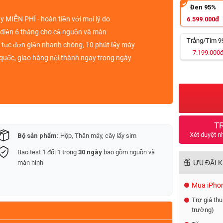
Đen 95%
ày
MIỄN PHÍ
- hoàn tiền với mọi lý do
đ
6.599.000
diện 6 tháng
cho cả nguồn và màn
Trắng/Tím 
ủ tục đơn giản nhanh chóng, 10 phút lấy máy
7.199.000
quốc, giao hàng nội thành ngay trong ngày
T
Xét duyệt n
Bộ sản phẩm:
Hộp, Thân máy, cây lấy sim
Bao test 1 đổi 1 trong
30 ngày
bao gồm nguồn và
màn hình
ƯU ĐÃI 
Mua iPhone
Trợ giá thu
trường)