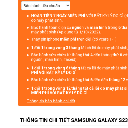
HOÀN TIỀN 7 NGÀY MIỄN PHÍ
VỚI BẤT KỲ LÝ DO GÌ
(đ
do máy phát sinh.
Bảo hành toàn diện cả
nguồn
và
màn hình
trong
6 th
máy phát sinh (Áp dụng từ 1/10/2022).
Thay pin iphone
miễn phí trọn đời
(có vcare 1-1)
1 đổi 1 trong vòng 3 tháng
tất cả lỗi do máy phát sinh
Bảo hành sửa chữa từ tháng
thứ 4
đến tháng
thứ 6
với
nguồn , màn hình , faceid)
1 đổi 1 trong vòng 6 tháng
tất cả lỗi do máy phát sin
PHÍ VỚI BẤT KỲ LÝ DO GÌ
.
Bảo hành sửa chữa từ tháng
thứ 6
đến đến
tháng 12
v
1 đổi 1 trong vòng 12 tháng tất cả lỗi do máy phát 
MIỄN PHÍ VỚI BẤT KỲ LÝ DO GÌ.
Thông tin bảo hành chi tiết
THÔNG TIN CHI TIẾT SAMSUNG GALAXY S23 5