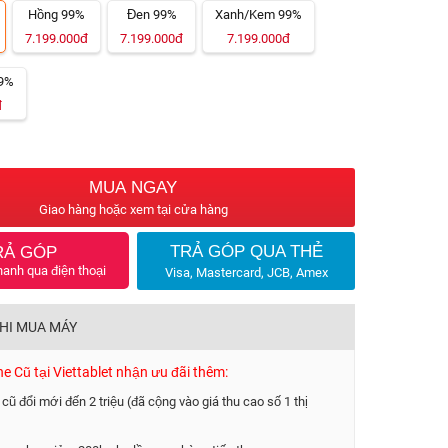
Hồng 99%
Đen 99%
Xanh/Kem 99%
đ
đ
đ
7.199.000
7.199.000
7.199.000
99%
đ
MUA NGAY
Giao hàng hoặc xem tại cửa hàng
TRẢ GÓP QUA THẺ
RẢ GÓP
hanh qua điện thoại
Visa, Mastercard, JCB, Amex
KHI MUA MÁY
 Cũ tại Viettablet nhận ưu đãi thêm:
 cũ đổi mới đến 2 triệu (đã cộng vào giá thu cao số 1 thị