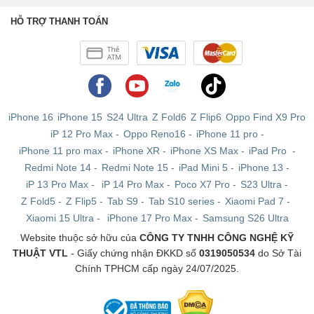
HỖ TRỢ THANH TOÁN
iPhone 16
iPhone 15
S24 Ultra
Z Fold6
Z Flip6
Oppo Find X9 Pro
iP 12 Pro Max
-
Oppo Reno16
-
iPhone 11 pro
-
iPhone 11 pro max
-
iPhone XR
-
iPhone XS Max
-
iPad Pro
-
Redmi Note 14
-
Redmi Note 15
-
iPad Mini 5
-
iPhone 13
-
iP 13 Pro Max
-
iP 14 Pro Max
-
Poco X7 Pro
-
S23 Ultra
-
Z Fold5
-
Z Flip5
-
Tab S9
-
Tab S10 series
-
Xiaomi Pad 7
-
Xiaomi 15 Ultra
-
iPhone 17 Pro Max
-
Samsung S26 Ultra
Website thuộc sở hữu của
CÔNG TY TNHH CÔNG NGHỆ KỸ
THUẬT VTL
- Giấy chứng nhận ĐKKD số
0319050534
do Sở Tài
Chính TPHCM cấp ngày 24/07/2025.