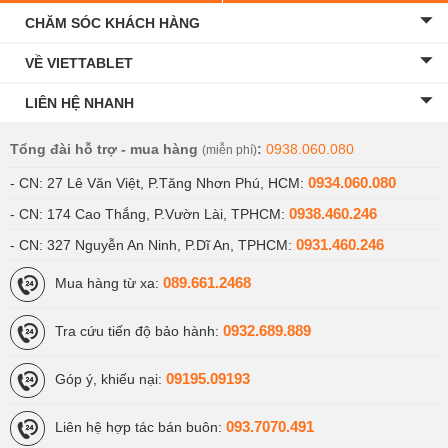
CHĂM SÓC KHÁCH HÀNG
VỀ VIETTABLET
LIÊN HỆ NHANH
Tổng đài hỗ trợ - mua hàng
:
0938.060.080
(miễn phí)
0934.060.080
- CN: 27 Lê Văn Việt, P.Tăng Nhơn Phú, HCM:
0938.460.246
- CN: 174 Cao Thắng, P.Vườn Lài, TPHCM:
0931.460.246
- CN: 327 Nguyễn An Ninh, P.Dĩ An, TPHCM:
089.661.2468
Mua hàng từ xa:
0932.689.889
Tra cứu tiến độ bảo hành:
09195.09193
Góp ý, khiếu nại:
093.7070.491
Liên hệ hợp tác bán buôn: