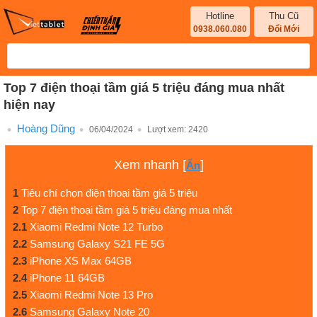
Hotline
Thu Cũ
0938.060.080
Đổi Mới
Top 7 điện thoại tầm giá 5 triệu đáng mua nhất
hiện nay
Hoàng Dũng
06/04/2024
Lượt xem:
2420
Xem nhanh
[
]
Ẩn
1
Tiêu chí chọn điện thoại tầm giá 5 triệu
2
Top 7 điện thoại tầm giá 5 triệu đáng mua nhất
2.1
Xiaomi Redmi Note 12 Turbo
2.2
Samsung Galaxy S21 FE 5G
2.3
iPhone XS Max 64GB
2.4
iPhone 11 64GB
2.5
Xiaomi Redmi Note 13 Pro
2.6
Samsung Galaxy Note 20