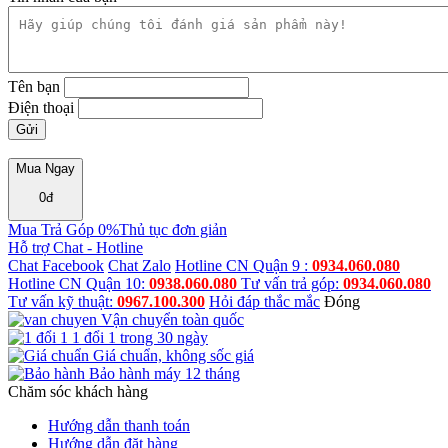
Tên bạn
Điện thoại
Mua Ngay
0
đ
Mua Trả Góp 0%
Thủ tục đơn giản
Hỗ trợ
Chat - Hotline
Chat Facebook
Chat Zalo
Hotline CN Quận 9 :
0934.060.080
Hotline CN Quận 10:
0938.060.080
Tư vấn trả góp:
0934.060.080
Tư vấn kỹ thuật:
0967.100.300
Hỏi đáp thắc mắc
Đóng
Vận chuyển toàn quốc
1 đổi 1 trong 30 ngày
Giá chuẩn, không sốc giá
Bảo hành máy 12 tháng
Chăm sóc khách hàng
Hướng dẫn thanh toán
Hướng dẫn đặt hàng