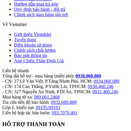
Hướng dẫn mua trả góp
Quy định bảo hành - đổi trả
Chính sách giao hàng tận nơi
Về Viettablet
Giới thiệu Viettablet
Tuyển dụng
Điều khoản sử dụng
Chính sách chất lượng
Bảo mật thông tin
App Chiến Thần Định Giá
Liên hệ nhanh
Tổng đài hỗ trợ - mua hàng
(miễn phí)
:
0938.060.080
- CN: 27 Lê Văn Việt, P.Tăng Nhơn Phú, HCM:
0934.060.080
- CN: 174 Cao Thắng, P.Vườn Lài, TPHCM:
0938.460.246
- CN: 327 Nguyễn An Ninh, P.Dĩ An, TPHCM:
0931.460.246
Mua hàng từ xa:
089.661.2468
Tra cứu tiến độ bảo hành:
0932.689.889
Góp ý, khiếu nại:
09195.09193
Liên hệ hợp tác bán buôn:
093.7070.491
HỖ TRỢ THANH TOÁN