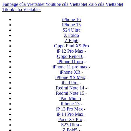
Fanpage của Viettablet
Youtube của Viettablet
Zalo của Viettablet
Tiktok của Viettablet
iPhone 16
iPhone 15
S24 Ultra
Z Fold6
Z Flip6
Oppo Find X9 Pro
iP 12 Pro Max
-
Oppo Reno16
-
iPhone 11 pro
-
iPhone 11 pro max
-
iPhone XR
-
iPhone XS Max
-
iPad Pro
-
Redmi Note 14
-
Redmi Note 15
-
iPad Mini 5
-
iPhone 13
-
iP 13 Pro Max
-
iP 14 Pro Max
-
Poco X7 Pro
-
S23 Ultra
-
Z Fold5
-