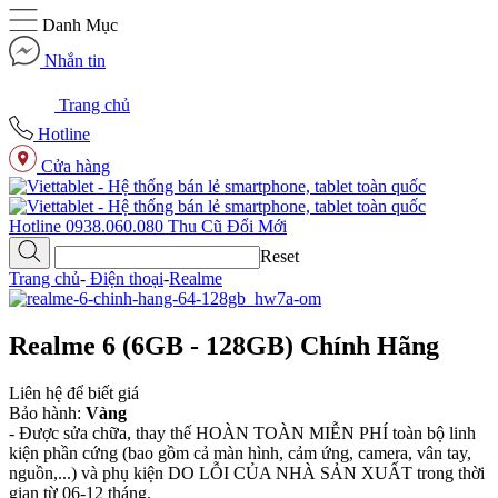
Danh Mục
Nhắn tin
Trang chủ
Hotline
Cửa hàng
Hotline
0938.060.080
Thu Cũ
Đổi Mới
Reset
Trang chủ
-
Điện thoại
-
Realme
Realme 6 (6GB - 128GB) Chính Hãng
Liên hệ để biết giá
Bảo hành:
Vàng
- Được sửa chữa, thay thế HOÀN TOÀN MIỄN PHÍ toàn bộ linh
kiện phần cứng (bao gồm cả màn hình, cảm ứng, camera, vân tay,
nguồn,...) và phụ kiện DO LỖI CỦA NHÀ SẢN XUẤT trong thời
gian từ 06-12 tháng.