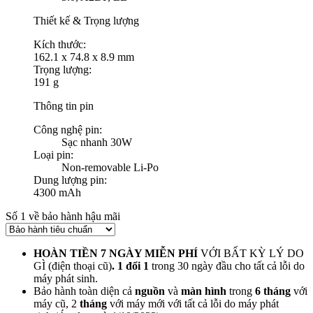
Thiết kế & Trọng lượng
Kích thước:
162.1 x 74.8 x 8.9 mm
Trọng lượng:
191 g
Thông tin pin
Công nghệ pin:
Sạc nhanh 30W
Loại pin:
Non-removable Li-Po
Dung lượng pin:
4300 mAh
Số 1 về bảo hành hậu mãi
HOÀN TIỀN 7 NGÀY MIỄN PHÍ
VỚI BẤT KỲ LÝ DO
GÌ
(điện thoại cũ)
. 1 đổi 1
trong 30 ngày đầu cho tất cả lỗi do
máy phát sinh.
Bảo hành toàn diện cả
nguồn
và
màn hình
trong
6 tháng
với
máy cũ, 2
tháng
với máy mới với tất cả lỗi do máy phát