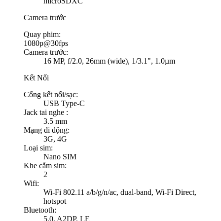
microSDXC
Camera trước
Quay phim:
1080p@30fps
Camera trước:
16 MP, f/2.0, 26mm (wide), 1/3.1", 1.0µm
Kết Nối
Cổng kết nối/sạc:
USB Type-C
Jack tai nghe :
3.5 mm
Mạng di động:
3G, 4G
Loại sim:
Nano SIM
Khe cắm sim:
2
Wifi:
Wi-Fi 802.11 a/b/g/n/ac, dual-band, Wi-Fi Direct,
hotspot
Bluetooth:
5.0, A2DP, LE