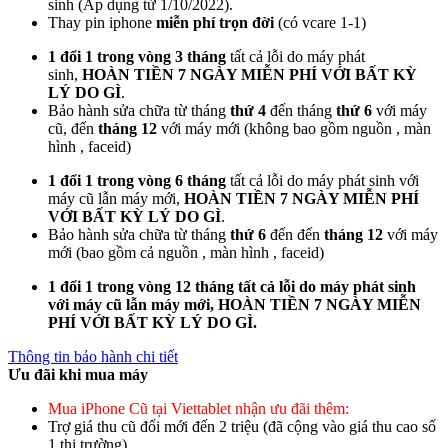
sinh (Áp dụng từ 1/10/2022).
Thay pin iphone
miễn phí trọn đời
(có vcare 1-1)
1 đổi 1 trong vòng 3 tháng
tất cả lỗi do máy phát
sinh,
HOÀN TIỀN 7 NGÀY MIỄN PHÍ VỚI BẤT KỲ
LÝ DO GÌ
.
Bảo hành sửa chữa từ tháng
thứ 4
đến tháng
thứ 6
với máy
cũ, đến
tháng 12
với máy mới (không bao gồm nguồn , màn
hình , faceid)
1 đổi 1 trong vòng 6 tháng
tất cả lỗi do máy phát sinh với
máy cũ lẫn máy mới,
HOÀN TIỀN 7 NGÀY MIỄN PHÍ
VỚI BẤT KỲ LÝ DO GÌ
.
Bảo hành sửa chữa từ tháng
thứ 6
đến đến
tháng 12
với máy
mới (bao gồm cả nguồn , màn hình , faceid)
1 đổi 1 trong vòng 12 tháng tất cả lỗi do máy phát sinh
với máy cũ lẫn máy mới, HOÀN TIỀN 7 NGÀY MIỄN
PHÍ VỚI BẤT KỲ LÝ DO GÌ.
Thông tin bảo hành chi tiết
Ưu đãi khi mua máy
Mua iPhone Cũ tại Viettablet nhận ưu đãi thêm:
Trợ giá thu cũ đổi mới đến 2 triệu (đã cộng vào giá thu cao số
1 thị trường)