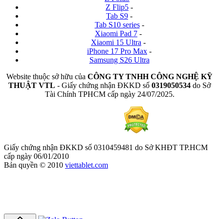
Z Flip5
-
Tab S9
-
Tab S10 series
-
Xiaomi Pad 7
-
Xiaomi 15 Ultra
-
iPhone 17 Pro Max
-
Samsung S26 Ultra
Website thuộc sở hữu của
CÔNG TY TNHH CÔNG NGHỆ KỸ
THUẬT VTL
- Giấy chứng nhận ĐKKD số
0319050534
do Sở
Tài Chính TPHCM cấp ngày 24/07/2025.
Giấy chứng nhận ĐKKD số 0310459481 do Sở KHĐT TP.HCM
cấp ngày 06/01/2010
Bản quyền © 2010
viettablet.com